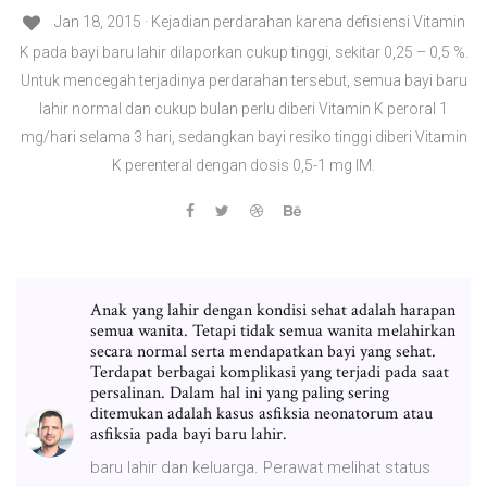
Jan 18, 2015 · Kejadian perdarahan karena defisiensi Vitamin
K pada bayi baru lahir dilaporkan cukup tinggi, sekitar 0,25 – 0,5 %.
Untuk mencegah terjadinya perdarahan tersebut, semua bayi baru
lahir normal dan cukup bulan perlu diberi Vitamin K peroral 1
mg/hari selama 3 hari, sedangkan bayi resiko tinggi diberi Vitamin
K perenteral dengan dosis 0,5-1 mg IM.
Anak yang lahir dengan kondisi sehat adalah harapan
semua wanita. Tetapi tidak semua wanita melahirkan
secara normal serta mendapatkan bayi yang sehat.
Terdapat berbagai komplikasi yang terjadi pada saat
persalinan. Dalam hal ini yang paling sering
ditemukan adalah kasus asfiksia neonatorum atau
asfiksia pada bayi baru lahir.
baru lahir dan keluarga. Perawat melihat status