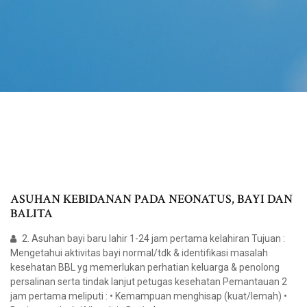
ASUHAN KEBIDANAN PADA NEONATUS, BAYI DAN
BALITA
2. Asuhan bayi baru lahir 1-24 jam pertama kelahiran Tujuan :
Mengetahui aktivitas bayi normal/tdk & identifikasi masalah
kesehatan BBL yg memerlukan perhatian keluarga & penolong
persalinan serta tindak lanjut petugas kesehatan Pemantauan 2
jam pertama meliputi : • Kemampuan menghisap (kuat/lemah) •