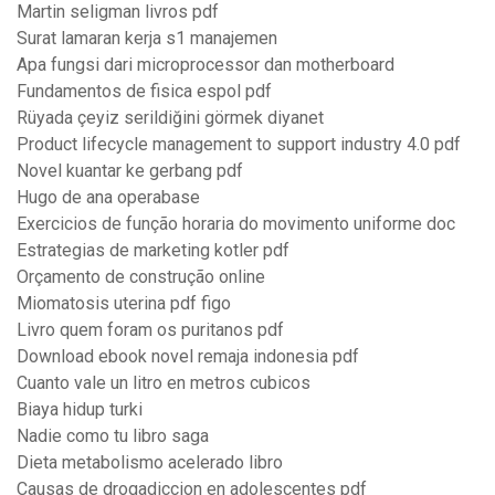
Martin seligman livros pdf
Surat lamaran kerja s1 manajemen
Apa fungsi dari microprocessor dan motherboard
Fundamentos de fisica espol pdf
Rüyada çeyiz serildiğini görmek diyanet
Product lifecycle management to support industry 4.0 pdf
Novel kuantar ke gerbang pdf
Hugo de ana operabase
Exercicios de função horaria do movimento uniforme doc
Estrategias de marketing kotler pdf
Orçamento de construção online
Miomatosis uterina pdf figo
Livro quem foram os puritanos pdf
Download ebook novel remaja indonesia pdf
Cuanto vale un litro en metros cubicos
Biaya hidup turki
Nadie como tu libro saga
Dieta metabolismo acelerado libro
Causas de drogadiccion en adolescentes pdf