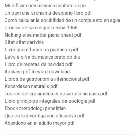
Modificar comunicacion contrato sepe
Un tram che si chiama desiderio libro pdf
Como calcular la solubilidad de un compuesto en agua
Cronica de san miguel canoa 1968
Nothing else matter piano sheet pdf
Sifat sifat dari dna
Livro quem foram os puritanos pdf
Letra e cifra da musica prato do dia
Libro de recetas de navidad pdf
Aplikasi pdf to word download
Libros de gastronomia internacional pdf
Kecerdasan naturalis pdf
Teorias del crecimiento y desarrollo humano pdf
Libro principios integrales de zoologia pdf
Ebook metodologi penelitian
Que es la investigacion educativa pdf
Abandono en el adulto mayor pdf