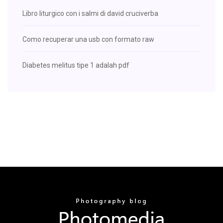
Libro liturgico con i salmi di david cruciverba
Como recuperar una usb con formato raw
Diabetes melitus tipe 1 adalah pdf