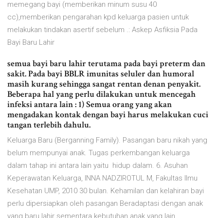
memegang bayi (memberikan minum susu 40
cc),memberikan pengarahan kpd keluarga pasien untuk
melakukan tindakan asertif sebelum .: Askep Asfiksia Pada
Bayi Baru Lahir
semua bayi baru lahir terutama pada bayi preterm dan
sakit. Pada bayi BBLR imunitas seluler dan humoral
masih kurang sehingga sangat rentan denan penyakit.
Beberapa hal yang perlu dilakukan untuk mencegah
infeksi antara lain : 1) Semua orang yang akan
mengadakan kontak dengan bayi harus melakukan cuci
tangan terlebih dahulu.
Keluarga Baru (Berganning Family). Pasangan baru nikah yang
belum mempunyai anak. Tugas perkembangan keluarga
dalam tahap ini antara lain yaitu hidup dalam. 6. Asuhan
Keperawatan Keluarga, INNA NADZIROTUL M, Fakultas Ilmu
Kesehatan UMP, 2010 30 bulan. Kehamilan dan kelahiran bayi
perlu dipersiapkan oleh pasangan Beradaptasi dengan anak
yang baru lahir sementara kebutuhan anak yang lain