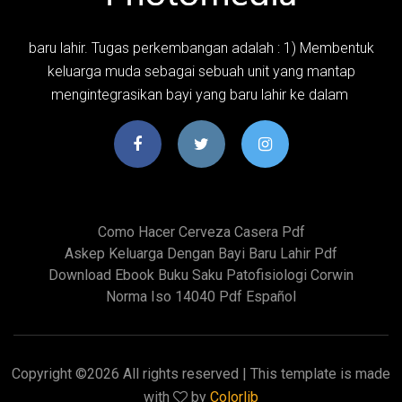
baru lahir. Tugas perkembangan adalah : 1) Membentuk
keluarga muda sebagai sebuah unit yang mantap
mengintegrasikan bayi yang baru lahir ke dalam
Como Hacer Cerveza Casera Pdf
Askep Keluarga Dengan Bayi Baru Lahir Pdf
Download Ebook Buku Saku Patofisiologi Corwin
Norma Iso 14040 Pdf Español
Copyright ©
2026 All rights reserved | This template is made
with
by
Colorlib