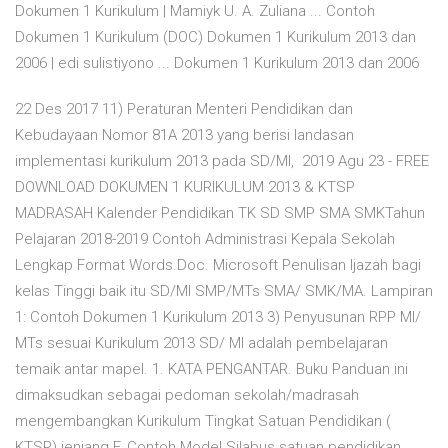
Dokumen 1 Kurikulum | Mamiyk U. A. Zuliana ... Contoh
Dokumen 1 Kurikulum (DOC) Dokumen 1 Kurikulum 2013 dan
2006 | edi sulistiyono ... Dokumen 1 Kurikulum 2013 dan 2006
22 Des 2017 11) Peraturan Menteri Pendidikan dan
Kebudayaan Nomor 81A 2013 yang berisi landasan
implementasi kurikulum 2013 pada SD/MI, 2019 Agu 23 - FREE
DOWNLOAD DOKUMEN 1 KURIKULUM 2013 & KTSP
MADRASAH Kalender Pendidikan TK SD SMP SMA SMKTahun
Pelajaran 2018-2019 Contoh Administrasi Kepala Sekolah
Lengkap Format Words.Doc. Microsoft Penulisan Ijazah bagi
kelas Tinggi baik itu SD/MI SMP/MTs SMA/ SMK/MA. Lampiran
1: Contoh Dokumen 1 Kurikulum 2013 3) Penyusunan RPP MI/
MTs sesuai Kurikulum 2013 SD/ MI adalah pembelajaran
temaik antar mapel. 1. KATA PENGANTAR. Buku Panduan ini
dimaksudkan sebagai pedoman sekolah/madrasah
mengembangkan Kurikulum Tingkat Satuan Pendidikan (
KTSP) jenjang F. Contoh Model Silabus satuan pendidikan