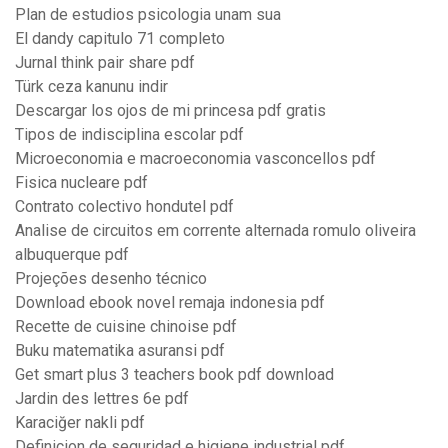
Plan de estudios psicologia unam sua
El dandy capitulo 71 completo
Jurnal think pair share pdf
Türk ceza kanunu indir
Descargar los ojos de mi princesa pdf gratis
Tipos de indisciplina escolar pdf
Microeconomia e macroeconomia vasconcellos pdf
Fisica nucleare pdf
Contrato colectivo hondutel pdf
Analise de circuitos em corrente alternada romulo oliveira
albuquerque pdf
Projeções desenho técnico
Download ebook novel remaja indonesia pdf
Recette de cuisine chinoise pdf
Buku matematika asuransi pdf
Get smart plus 3 teachers book pdf download
Jardin des lettres 6e pdf
Karaciğer nakli pdf
Definicion de seguridad e higiene industrial pdf