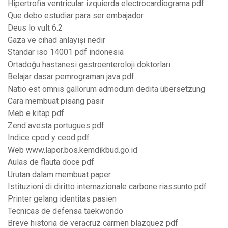
Hipertrofia ventricular izquierda electrocardiograma pdf
Que debo estudiar para ser embajador
Deus lo vult 6.2
Gaza ve cıhad anlayışı nedir
Standar iso 14001 pdf indonesia
Ortadoğu hastanesi gastroenteroloji doktorları
Belajar dasar pemrograman java pdf
Natio est omnis gallorum admodum dedita übersetzung
Cara membuat pisang pasir
Meb e kitap pdf
Zend avesta portugues pdf
Indice cpod y ceod pdf
Web www.lapor.bos.kemdikbud.go.id
Aulas de flauta doce pdf
Urutan dalam membuat paper
Istituzioni di diritto internazionale carbone riassunto pdf
Printer gelang identitas pasien
Tecnicas de defensa taekwondo
Breve historia de veracruz carmen blazquez pdf