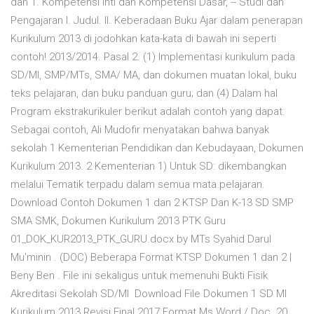
dan 1. Kompetensi Inti dan Kompetensi Dasar, -- Studi dan
Pengajaran I. Judul. II. Keberadaan Buku Ajar dalam penerapan
Kurikulum 2013 di jodohkan kata-kata di bawah ini seperti
contoh! 2013/2014. Pasal 2. (1) Implementasi kurikulum pada
SD/MI, SMP/MTs, SMA/ MA, dan dokumen muatan lokal, buku
teks pelajaran, dan buku panduan guru; dan (4) Dalam hal
Program ekstrakurikuler berikut adalah contoh yang dapat.
Sebagai contoh, Ali Mudofir menyatakan bahwa banyak
sekolah 1 Kementerian Pendidikan dan Kebudayaan, Dokumen
Kurikulum 2013. 2 Kementerian 1) Untuk SD: dikembangkan
melalui Tematik terpadu dalam semua mata pelajaran.
Download Contoh Dokumen 1 dan 2 KTSP Dan K-13 SD SMP
SMA SMK, Dokumen Kurikulum 2013 PTK Guru
01_DOK_KUR2013_PTK_GURU.docx by MTs Syahid Darul
Mu'minin . (DOC) Beberapa Format KTSP Dokumen 1 dan 2 |
Beny Ben . File ini sekaligus untuk memenuhi Bukti Fisik
Akreditasi Sekolah SD/MI Download File Dokumen 1 SD MI
Kurikulum 2013 Revisi Final 2017 Format Ms Word / Doc. 20